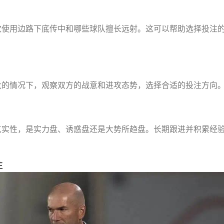
欢使用边路下底传中和哪些球队擅长远射。这可以帮助选择投注
大的情况下，观察双方的战意和进攻态势，选择合适的投注方向
真实性，是实力盘、诱惑盘还是大势所趋盘。长期跟进并积累经
注