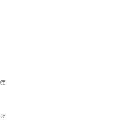
助更
终场