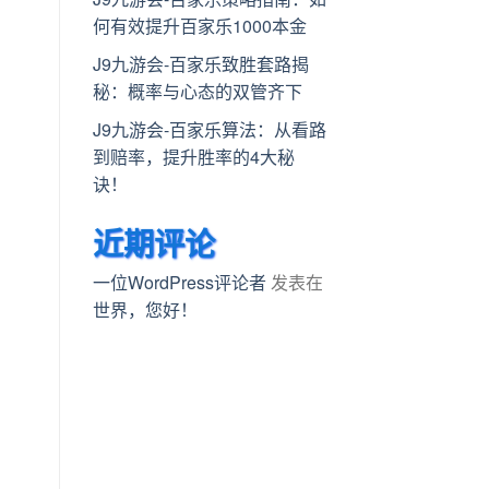
何有效提升百家乐1000本金
J9九游会-百家乐致胜套路揭
秘：概率与心态的双管齐下
J9九游会-百家乐算法：从看路
到赔率，提升胜率的4大秘
诀！
近期评论
一位WordPress评论者
发表在
世界，您好！