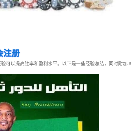
会注册
验可以提高胜率和盈利水平。以下是一些经验总结，同时附加J