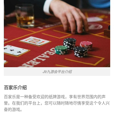
J9九游会平台介绍
百家乐介绍
百家乐是一种备受欢迎的纸牌游戏，享有世界范围内的声
誉。在我们的平台上，您可以随时随地尽情享受这个令人兴
奋的游戏。