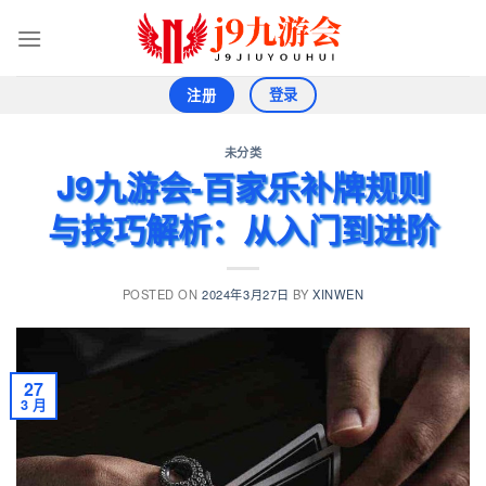
Skip
to
content
登录
注册
未分类
J9九游会-百家乐补牌规则
与技巧解析：从入门到进阶
POSTED ON
2024年3月27日
BY
XINWEN
27
3 月