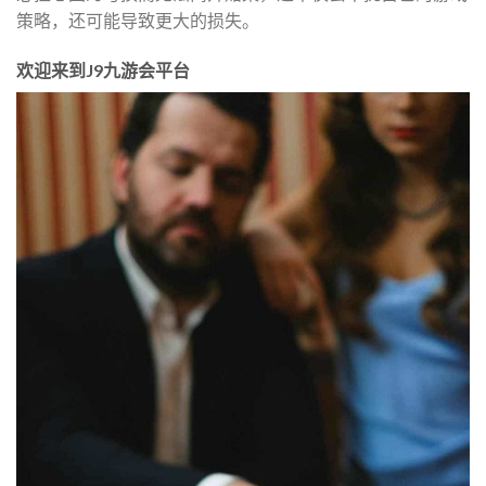
策略，还可能导致更大的损失。
欢迎来到J9九游会平台