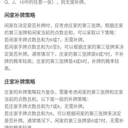
Q、J、10中的任意一张），则无需补牌。
闲家补牌策略
闲家在决定是否补牌时，应考虑庄家的第三张牌。根据庄家
的第三张牌和闲家当前的点数总和，可以采取以下策略：
若闲家手牌点数总和为6或7，无需补牌。
若闲家手牌点数总和为0至5，可以根据庄家的第三张牌来决
定是否补牌。通常情况下，庄家的第三张牌是6或7时，不补
牌的概率较高；庄家的第三张牌是4或5时，补牌的概率较
高。
庄家补牌策略
庄家的补牌策略较为复杂，需要考虑闲家的第三张牌和庄家
当前的点数总和。以下是一般的补牌策略：
若庄家手牌点数总和为7或8，无需补牌。
若庄家手牌点数总和为6，可以根据闲家的第三张牌来决定
是否补牌。通常情况下，闲家的第三张牌是6或7时，无需补
牌的概率较高。